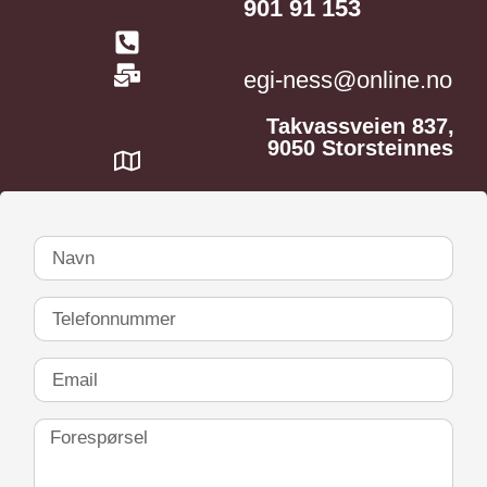
901 91 153
egi-ness@online.no
Takvassveien 837,
9050 Storsteinnes